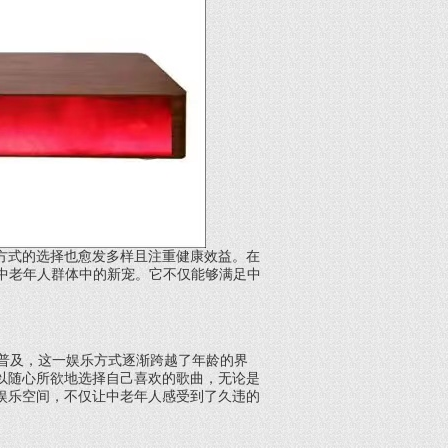
方式的选择也愈发多样且注重健康效益。在
中老年人群体中的新宠。它不仅能够满足中
的普及，这一娱乐方式逐渐跨越了年龄的界
以随心所欲地选择自己喜欢的歌曲，无论是
娱乐空间，不仅让中老年人感受到了久违的