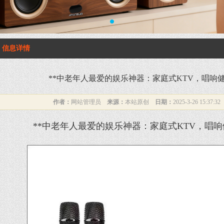
1
信息详情
**中老年人最爱的娱乐神器：家庭式KTV，唱响
作者：
网站管理员
来源：
本站原创
日期：
2025-3-26 15:37:3
**中老年人最爱的娱乐神器：家庭式KTV，唱响