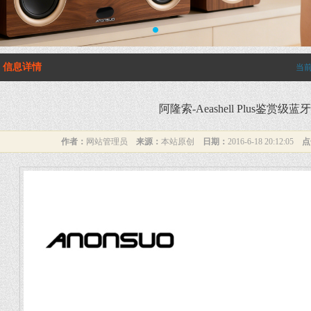
1
信息详情
当
阿隆索-Aeashell Plus鉴赏级
作者：
网站管理员
来源：
本站原创
日期：
2016-6-18 20:12:05
点