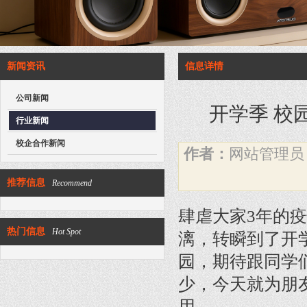
新闻资讯
信息详情
公司新闻
开学季 校
行业新闻
校企合作新闻
作者：
网站管理
推荐信息
Recommend
肆虐大家3年的疫
热门信息
Hot Spot
漓，转瞬到了开
园，期待跟同学
少，今天就为朋
用。