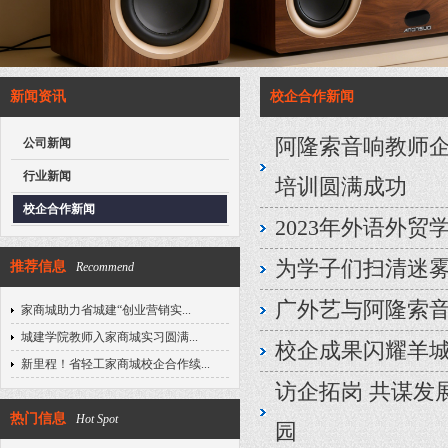
新闻资讯
校企合作新闻
阿隆索音响教师企
公司新闻
行业新闻
培训圆满成功
校企合作新闻
2023年外语外
为学子们扫清迷雾
推荐信息
Recommend
广外艺与阿隆索音
家商城助力省城建“创业营销实...
城建学院教师入家商城实习圆满...
校企成果闪耀羊城 A
新里程！省轻工家商城校企合作续...
访企拓岗 共谋发
热门信息
Hot Spot
园